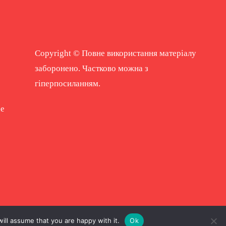
Copyright © Повне використання матеріалу
заборонено. Частково можна з
гіперпосиланням.
ne
ill assume that you are happy with it.
Ok