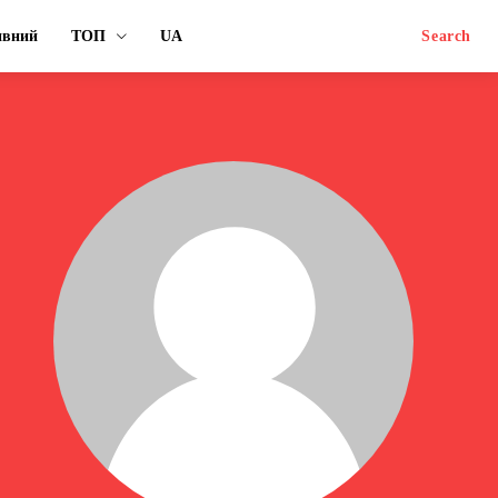
ивний
ТОП
UA
Search