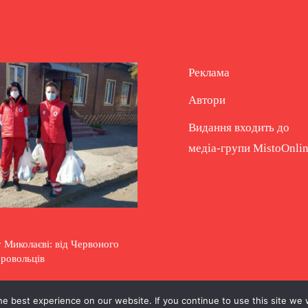
Реклама
Автори
Видання входить до
медіа-групи
MistoOnli
 Миколаєві: від Червоного
бровольців
e best experience on our website. If you continue to use this site we w