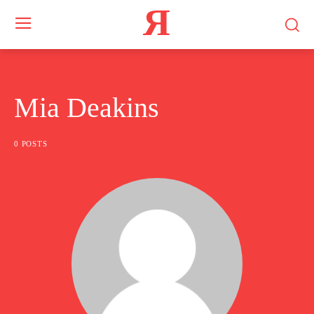
Я
Mia Deakins
0 POSTS