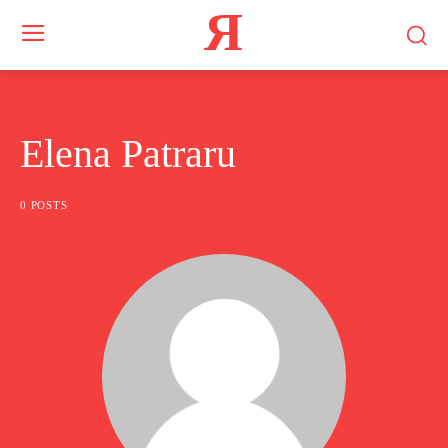
Я
Elena Patraru
0 POSTS