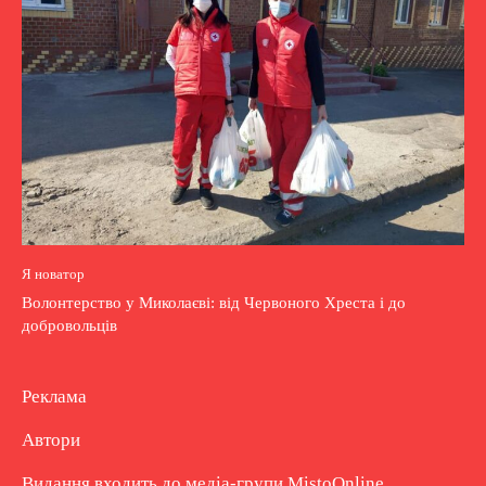
Я новатор
Волонтерство у Миколаєві: від Червоного Хреста і до
добровольців
Реклама
Автори
Видання входить до медіа-групи
MistoOnline