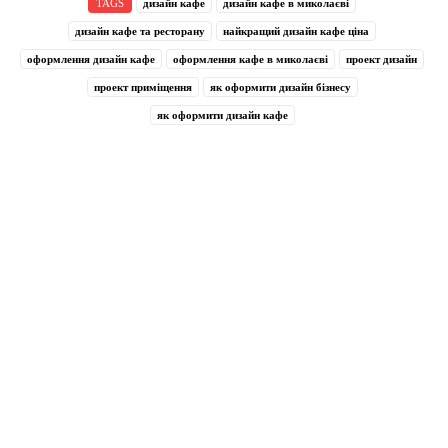
TAGS
дизайн кафе
дизайн кафе в миколаєві
дизайн кафе та ресторану
найкращий дизайн кафе ціна
оформлення дизайн кафе
оформлення кафе в миколаєві
проект дизайн
проект приміщення
як оформити дизайн бізнесу
як оформити дизайн кафе