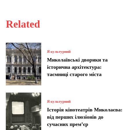
Related
Я культурний
Миколаївські дворики та
історична архітектура:
таємниці старого міста
Я культурний
Історія кінотеатрів Миколаєва:
від перших ілюзіонів до
сучасних прем’єр