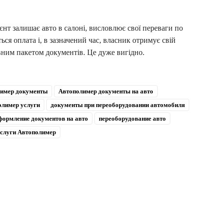
нт залишає авто в салоні, висловлює свої переваги по
ься оплата і, в зазначений час, власник отримує свій
овним пакетом документів. Це дуже вигідно.
имер документы
Автополимер документы на авто
олимер услуги
документы при переоборудовании автомобиля
формление документов на авто
переоборудование авто
слуги Автополимер