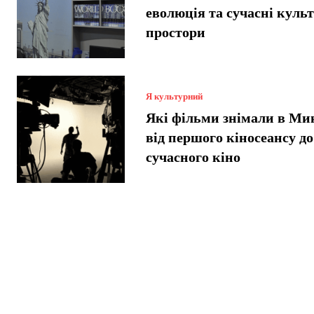
еволюція та сучасні куль
простори
Я культурний
Які фільми знімали в Ми
від першого кіносеансу до
сучасного кіно