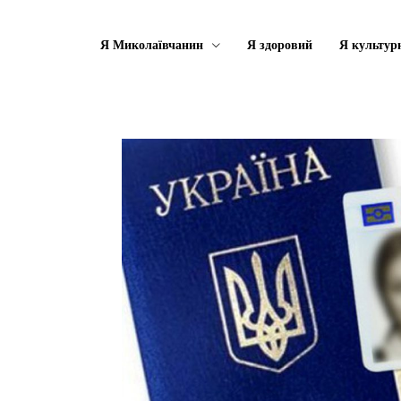
Я Миколаївчанин
Я здоровий
Я культур