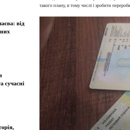
такого плану, в тому числі і зробити перероб
аєва: від
сних
я
а сучасні
орія,