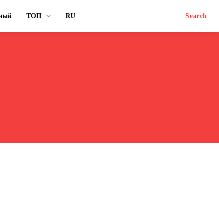
вный
ТОП
RU
Search