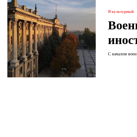
Я культурный
Воен
инос
С началом воен