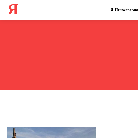
Я
Я Николаевч