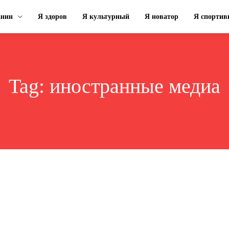
анин
Я здоров
Я культурный
Я новатор
Я спорти
Tag:
иностранные медиа