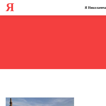
Я
Я Николаевч