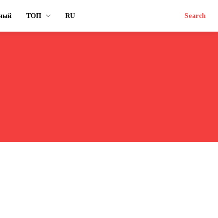
вный
ТОП
RU
Search