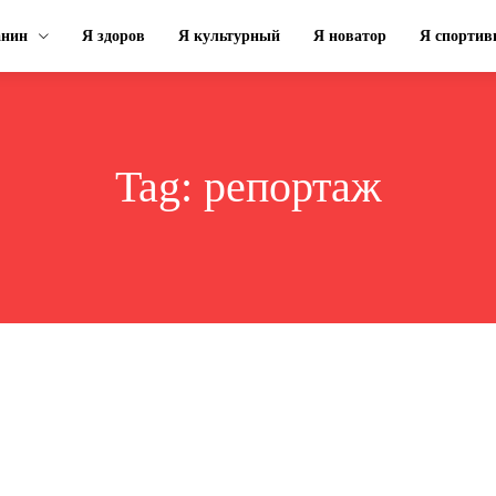
анин
Я здоров
Я культурный
Я новатор
Я спорти
Tag:
репортаж