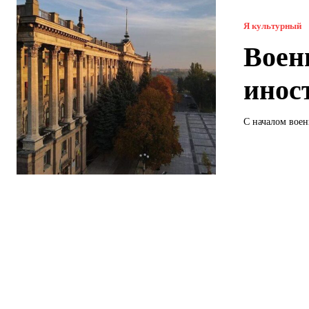
Я культурный
Воен
инос
С началом воен