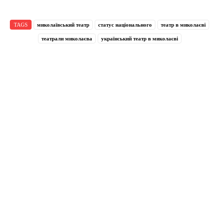
TAGS
миколаївський театр
статус національного
театр в миколаєві
театрали миколаєва
український театр в миколаєві