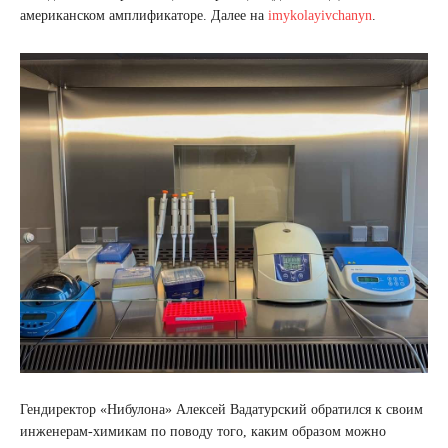
американском амплификаторе. Далее на
imykolayivchanyn
.
Гендиректор «Нибулона» Алексей Вадатурский обратился к своим
инженерам-химикам по поводу того, каким образом можно