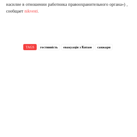
насилие в отношении работника правоохранительного органа») ,
сообщает
nikvesti
.
TAGS
гостинність
евакуація з Китаю
санжари