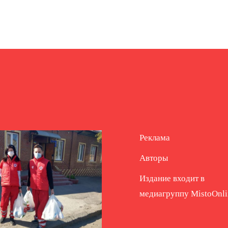
Реклама
Авторы
Издание входит в
медиагруппу
MistoOnli