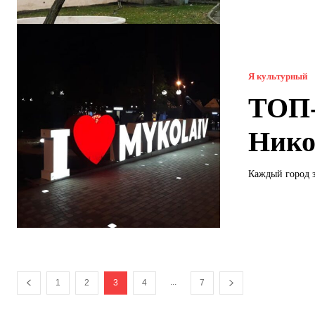
Я культурный
ТОП-
Нико
Каждый город з
...
1
2
3
4
7