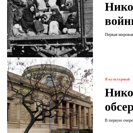
Нико
вой
Первая мировая
Я культурный
Нико
обсе
В первую очере