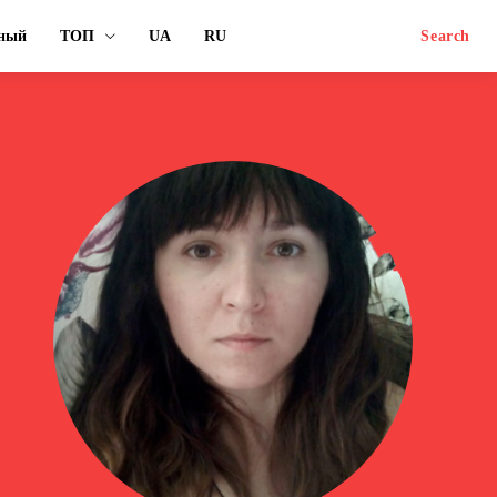
вный
ТОП
UA
RU
Search