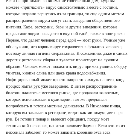
Если не принимать во внимание собственный дом, куда вы
можете «пригласить» вирус самостоятельно вместе с гостями,
которые недавно вернулись из-за границы, то еще одним местом
распространения вируса могут стать заведения общественного
питания. Кафе, рестораны, бары и другие заведения, которые
предлагают людям насладиться вкусной едой, также в зоне риска.
Первое, что делает человек перед едой — моет руки. Ученые уже
обнаружили, что коронавирус сохраняется в фекалиях человека,
поэтому личная гигиена сверхважная. К сожалению, даже в самых
дорогих ресторанах уборка в туалетах происходит не лучшим
образом. Человек может подхватить вирус прикоснувшись ободку
унитаза, кнопке слива или даже крана водоснабжения.
Инфицированный может просто-напросто чихнуть на него, когда
процесс мытья рук уже завершено. В Китае распространение
болезни началось с местного рынка, где продавали животных,
которых использовали в кулинарии, там же предлагали
попробовать и готовы местные деликатесы. В Николаеве пища,
которую вы заказали в ресторане, видит как минимум, две пары
рук. Ее готовит повар и выносит официант, посуду моет
технический персонал, напитки наливает бармен. Если кто-то из
персонала заболеет, то может заразить коронавируса всех