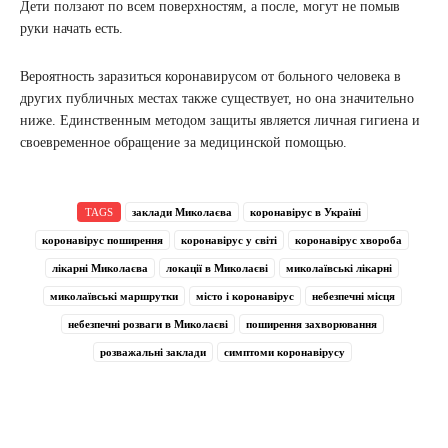
Дети ползают по всем поверхностям, а после, могут не помыв
руки начать есть.
Вероятность заразиться коронавирусом от больного человека в
других публичных местах также существует, но она значительно
ниже. Единственным методом защиты является личная гигиена и
своевременное обращение за медицинской помощью.
TAGS
заклади Миколаєва
коронавірус в Україні
коронавірус поширення
коронавірус у світі
коронавірус хвороба
лікарні Миколаєва
локації в Миколаєві
миколаївські лікарні
миколаївські маршрутки
місто і коронавірус
небезпечні місця
небезпечні розваги в Миколаєві
поширення захворювання
розважальні заклади
симптоми коронавірусу