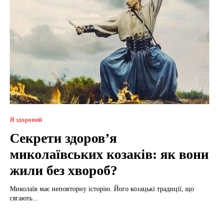
Я здоровий
Секрети здоров’я
миколаївських козаків: як вони
жили без хвороб?
Миколаїв має неповторну історію. Його козацькі традиції, що
сягають...