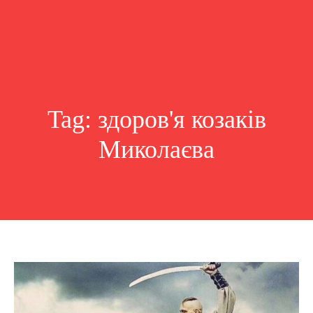
Tag:
здоров'я козаків
Миколаєва