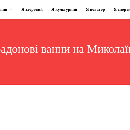
анин
Я здоровий
Я культурний
Я новатор
Я спорт
радонові ванни на Микола