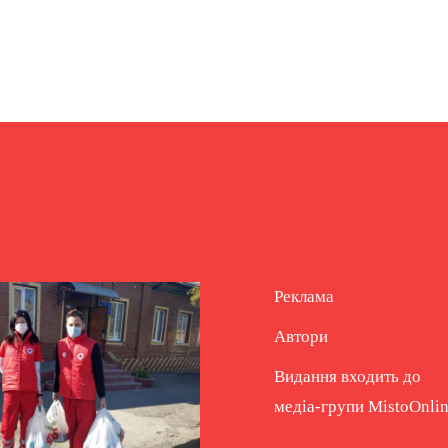
Реклама
Автори
Видання входить до
медіа-групи
MistoOnli