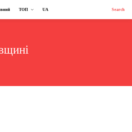
ивний
ТОП
UA
Search
ївщині