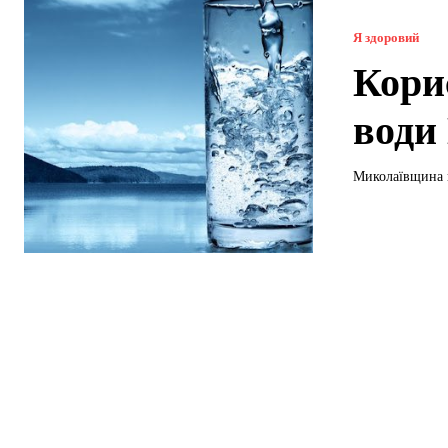
Я здоровий
Кори
води
Миколаївщина н