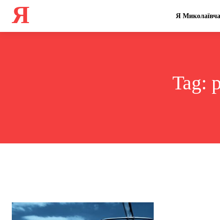
Я
Я Миколаївч
Tag: