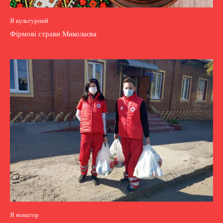
Я культурний
Фірмові страви Миколаєва
Я новатор