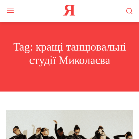
Я
Tag:
кращі танцювальні
студії Миколаєва