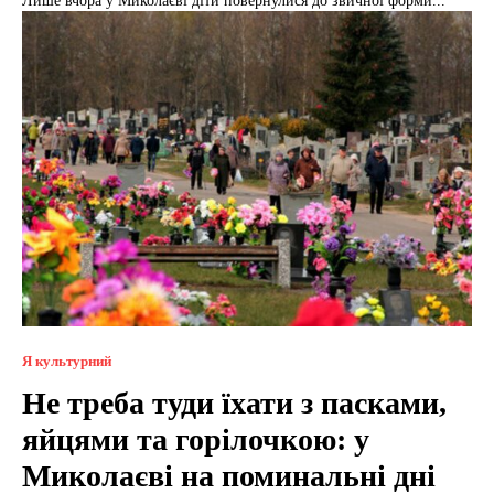
Лише вчора у Миколаєві діти повернулися до звичної форми...
Я культурний
Не треба туди їхати з пасками,
яйцями та горілочкою: у
Миколаєві на поминальні дні