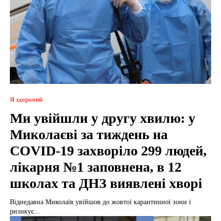
Я здоровий
Ми увійшли у другу хвилю: у
Миколаєві за тиждень на
COVID-19 захворіло 299 людей,
лікарня №1 заповнена, в 12
школах та ДНЗ виявлені хворі
Віднедавна Миколаїв увійшов до жовтої карантинної зони і
ризикує...