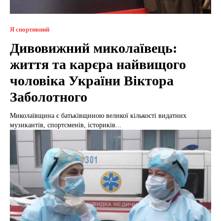
Я спортивний
Дивовижний миколаївець:
життя та карєра найвищого
чоловіка України Віктора
Заболотного
Миколаївщина є батьківщиною великої кількості видатних
музикантів, спортсменів, істориків...