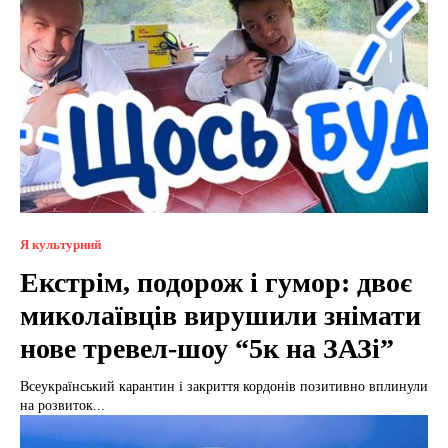
Я культурний
Екстрім, подорож і гумор: двоє
миколаївців вирушили знімати
нове тревел-шоу “5к на ЗАЗі”
Всеукраїнський карантин і закриття кордонів позитивно вплинули
на розвиток...