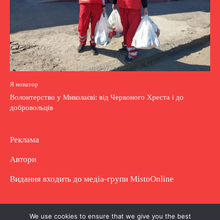
Я новатор
Волонтерство у Миколаєві: від Червоного Хреста і до
добровольців
Реклама
Автори
Видання входить до медіа-групи
MistoOnline
Copyright © Повне використання матеріалу
We use cookies to ensure that we give you the best