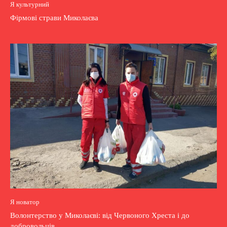
Я культурний
Фірмові страви Миколаєва
Я новатор
Волонтерство у Миколаєві: від Червоного Хреста і до
добровольців