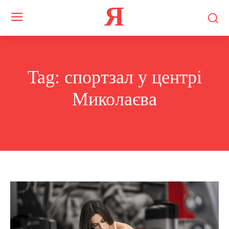
Я
Tag:
спортзал у центрі
Миколаєва