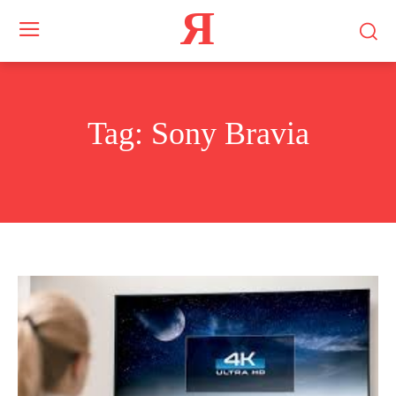
Я
Tag:
Sony Bravia