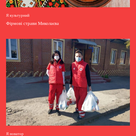
Я культурний
Фірмові страви Миколаєва
Я новатор